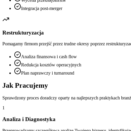
Wycena przedsiębiorstw
Integracja post-merger
Restrukturyzacja
Pomagamy firmom przejść przez trudne okresy poprzez restrukturyzac
Analiza finansowa i cash flow
Redukcja kosztów operacyjnych
Plan naprawczy i turnaround
Jak Pracujemy
Sprawdzony proces doradczy oparty na najlepszych praktykach bra
1
Analiza i Diagnostyka
Przeprowadzamy szczegółową analizę Twojego biznesu, identyfikują