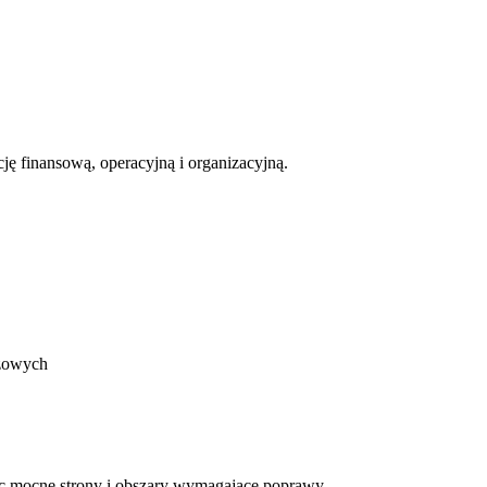
ję finansową, operacyjną i organizacyjną.
nżowych
c mocne strony i obszary wymagające poprawy.